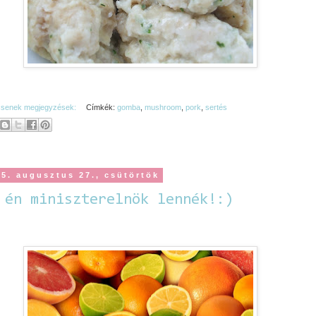
csenek megjegyzések:
Címkék:
gomba
,
mushroom
,
pork
,
sertés
15. augusztus 27., csütörtök
 én miniszterelnök lennék!:)