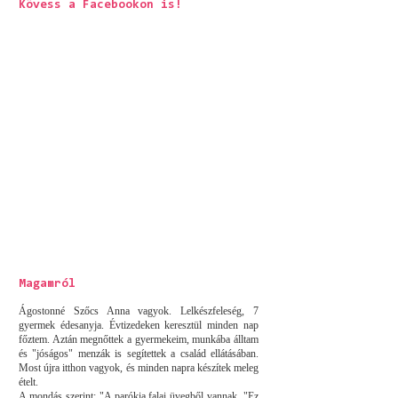
Kövess a Facebookon is!
Magamról
Ágostonné Szőcs Anna vagyok. Lelkészfeleség, 7
gyermek édesanyja. Évtizedeken keresztül minden nap
főztem. Aztán megnőttek a gyermekeim, munkába álltam
és "jóságos" menzák is segítettek a család ellátásában.
Most újra itthon vagyok, és minden napra készítek meleg
ételt.
A mondás szerint: "A parókia falai üvegből vannak. "Ez