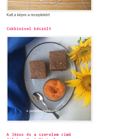
Katt a képre a receptekért
Cukkinivel készült
A Jézus és a szerelem című