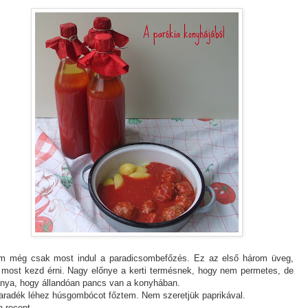
m még csak most indul a paradicsombefőzés. Ez az első három üveg,
 most kezd érni. Nagy előnye a kerti termésnek, hogy nem permetes, de
ánya, hogy állandóan pancs van a konyhában.
radék léhez húsgombócot főztem. Nem szeretjük paprikával.
a recept.