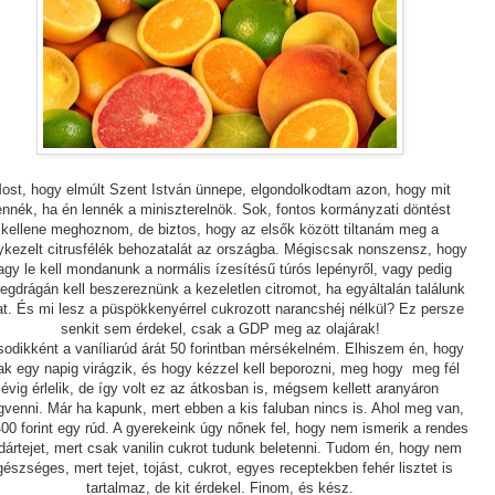
ost, hogy elmúlt Szent István ünnepe, elgondolkodtam azon, hogy mit
ennék, ha én lennék a miniszterelnök. Sok, fontos kormányzati döntést
kellene meghoznom, de biztos, hogy az elsők között tiltanám meg a
kezelt citrusfélék behozatalát az országba. Mégiscsak nonszensz, hogy
agy le kell mondanunk a normális ízesítésű túrós lepényről, vagy pedig
egdrágán kell beszereznünk a kezeletlen citromot, ha egyáltalán találunk
at. És mi lesz a püspökkenyérrel cukrozott narancshéj nélkül? Ez persze
senkit sem érdekel, csak a GDP meg az olajárak!
odikként a vaníliarúd árát 50 forintban mérsékelném. Elhiszem én, hogy
ak egy napig virágzik, és hogy kézzel kell beporozni, meg hogy meg fél
évig érlelik, de így volt ez az átkosban is, mégsem kellett aranyáron
venni. Már ha kapunk, mert ebben a kis faluban nincs is. Ahol meg van,
400 forint egy rúd. A gyerekeink úgy nőnek fel, hogy nem ismerik a rendes
ártejet, mert csak vanilin cukrot tudunk beletenni. Tudom én, hogy nem
észséges, mert tejet, tojást, cukrot, egyes receptekben fehér lisztet is
tartalmaz, de kit érdekel. Finom, és kész.