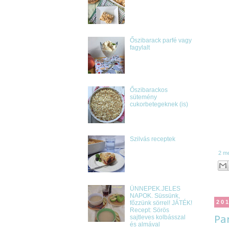
Őszibarack parfé vagy
fagylalt
Őszibarackos
sütemény
cukorbetegeknek (is)
Szilvás receptek
2 m
ÜNNEPEK.JELES
NAPOK. Süssünk,
20
főzzünk sörrel! JÁTÉK!
Recept: Sörös
sajtleves kolbásszal
Pa
és almával