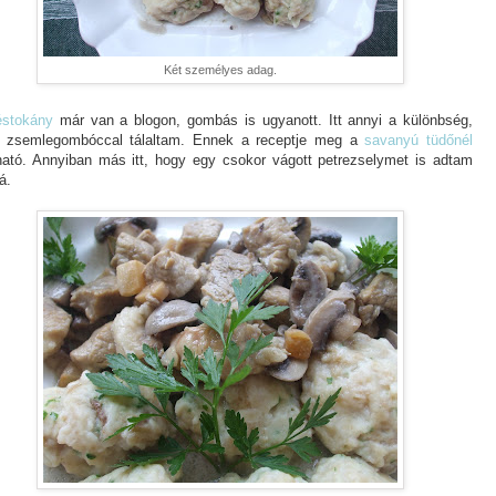
Két személyes adag.
éstokány
már van a blogon, gombás is ugyanott. Itt annyi a különbség,
 zsemlegombóccal tálaltam. Ennek a receptje meg a
savanyú tüdőnél
lható. Annyiban más itt, hogy egy csokor vágott petrezselymet is adtam
á.