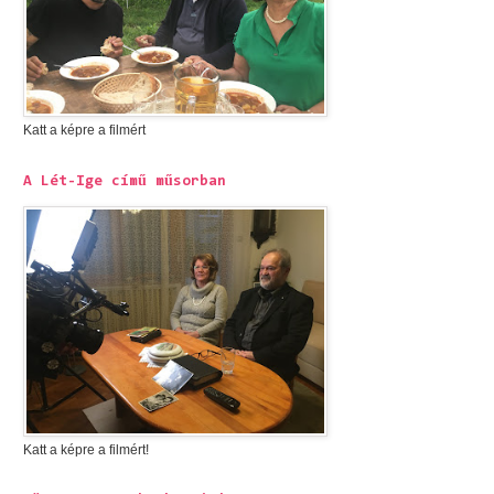
Katt a képre a filmért
A Lét-Ige című műsorban
Katt a képre a filmért!