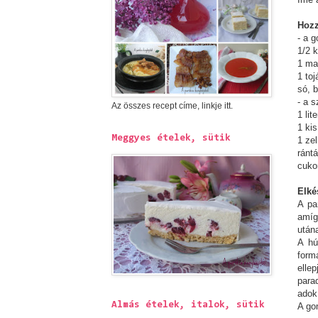
Hozz
- a 
1/2 k
1 ma
1 toj
só, 
- a 
Az összes recept címe, linkje itt.
1 lit
1 ki
Meggyes ételek, sütik
1 zel
ránt
cuko
Elké
A pa
amíg
után
A hú
form
elle
para
adok
Almás ételek, italok, sütik
A go