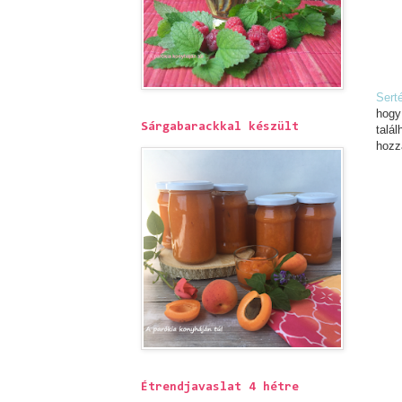
Sert
hogy
Sárgabarackkal készült
talá
hozz
Étrendjavaslat 4 hétre