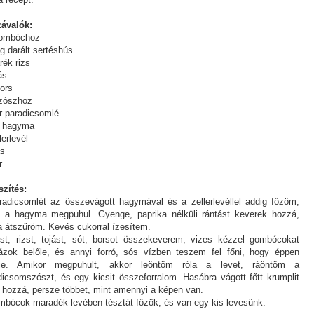
ávalók:
gombóchoz
g darált sertéshús
rék rizs
ás
bors
szószhoz
er paradicsomlé
s hagyma
lerlevél
ás
r
szítés:
radicsomlét az összevágott hagymával és a zellerlevéllel addig főzöm,
 a hagyma megpuhul. Gyenge, paprika nélküli rántást keverek hozzá,
a átszűröm. Kevés cukorral ízesítem.
st, rizst, tojást, sót, borsot összekeverem, vizes kézzel gombócokat
ázok belőle, és annyi forró, sós vízben teszem fel főni, hogy éppen
pje. Amikor megpuhult, akkor leöntöm róla a levet, ráöntöm a
dicsomszószt, és egy kicsit összeforralom. Hasábra vágott főtt krumplit
 hozzá, persze többet, mint amennyi a képen van.
mbócok maradék levében tésztát főzök, és van egy kis levesünk.