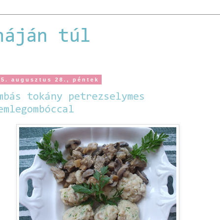
háján túl
15. augusztus 28., péntek
mbás tokány petrezselymes
emlegombóccal