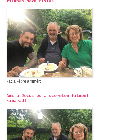
filmben Mező Misivel
katt a képre a filmért
Ami a Jézus és a szerelem filmből
kimaradt