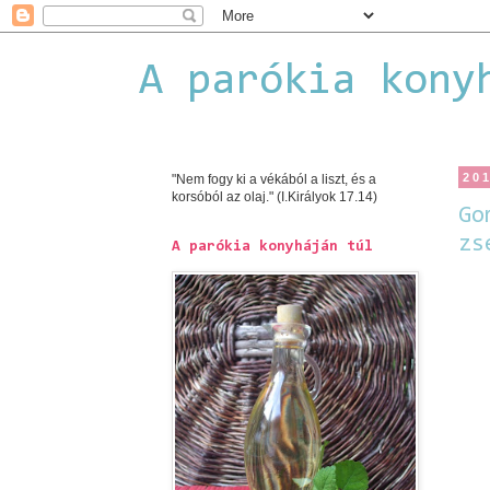
A parókia kony
20
"Nem fogy ki a vékából a liszt, és a
korsóból az olaj." (I.Királyok 17.14)
Go
zs
A parókia konyháján túl