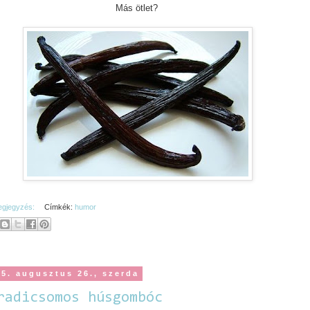
Más ötlet?
egjegyzés:
Címkék:
humor
15. augusztus 26., szerda
radicsomos húsgombóc