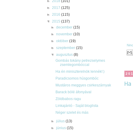
►
2018
(101)
►
2017
(125)
►
2016
(115)
▼
2015
(137)
►
december
(15)
►
november
(10)
►
október
(19)
Nin
►
szeptember
(15)
▼
augusztus
(8)
Gombás tokány petrezselymes
zsemlegombóccal
Ha én miniszterelnök lennék!:)
20
Paradicsomos húsgombóc
Ha
Mustáros meggyes csirkeszárnyak
Barack bólé áfonyával
Zöldbabos ragu
Linkajánló - Saját bloglista
Néger szelet és más
►
július
(13)
►
június
(15)