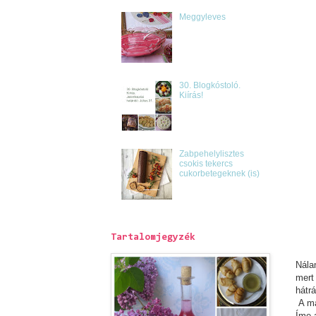
Meggyleves
30. Blogkóstoló.
Kiírás!
Zabpehelylisztes
csokis tekercs
cukorbetegeknek (is)
Tartalomjegyzék
Nála
mert
hátr
A ma
Íme 