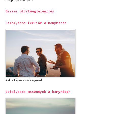
A képen rózsalekvár
Összes oldalmegjelenítés
Befolyásos férfiak a konyhában
Katt a képre a szövegekért
Befolyásos asszonyok a konyhában