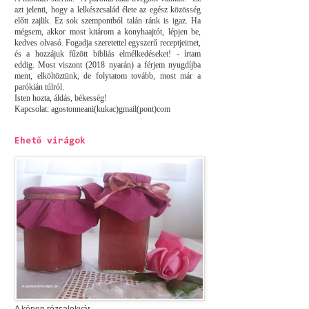
azt jelenti, hogy a lelkészcsalád élete az egész közösség
előtt zajlik. Ez sok szempontból talán ránk is igaz. Ha
mégsem, akkor most kitárom a konyhaajtót, lépjen be,
kedves olvasó. Fogadja szeretettel egyszerű receptjeimet,
és a hozzájuk fűzött bibliás elmélkedéseket! - írtam
eddig. Most viszont (2018 nyarán) a férjem nyugdíjba
ment, elköltöztünk, de folytatom tovább, most már a
parókián túlról.
Isten hozta, áldás, békesség!
Kapcsolat: agostonneani(kukac)gmail(pont)com
Ehető virágok