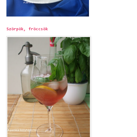
Szörpök, fröccsök