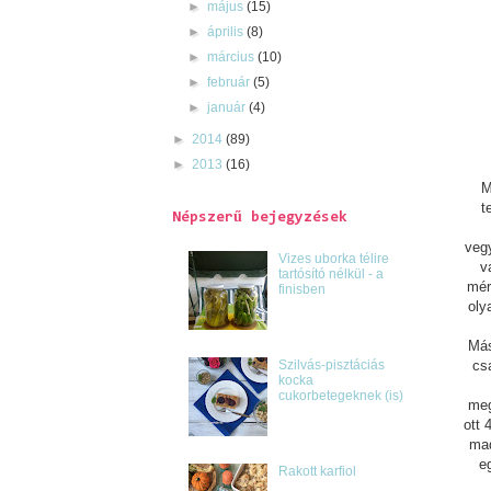
►
május
(15)
►
április
(8)
►
március
(10)
►
február
(5)
►
január
(4)
►
2014
(89)
►
2013
(16)
M
t
Népszerű bejegyzések
vegy
Vizes uborka télire
v
tartósító nélkül - a
mér
finisben
oly
Más
Szilvás-pisztáciás
cs
kocka
cukorbetegeknek (is)
meg
ott 
mad
eg
Rakott karfiol